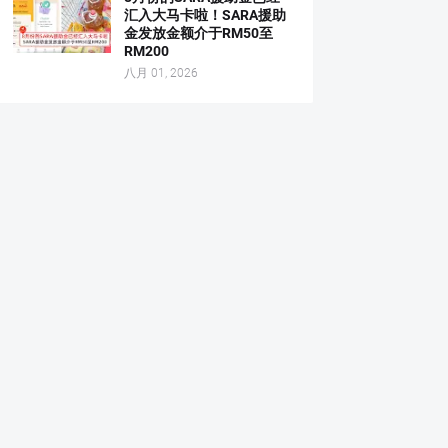
汇入大马卡啦！SARA援助
金发放金额介于RM50至
RM200
八月 01, 2026