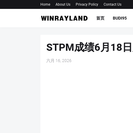
Home
About Us
Privacy Policy
Contact Us
首页
BUDI95
STPM成绩6月18
六月 16, 2026