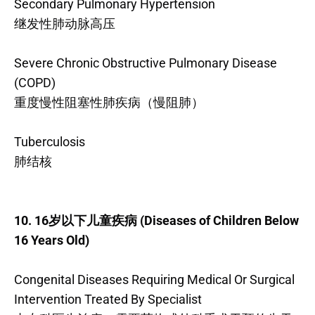
Secondary Pulmonary Hypertension
继发性肺动脉高压
Severe Chronic Obstructive Pulmonary Disease
(COPD)
重度慢性阻塞性肺疾病（慢阻肺）
Tuberculosis
肺结核
10. 16岁以下儿童疾病 (Diseases of Children Below
16 Years Old)
Congenital Diseases Requiring Medical Or Surgical
Intervention Treated By Specialist