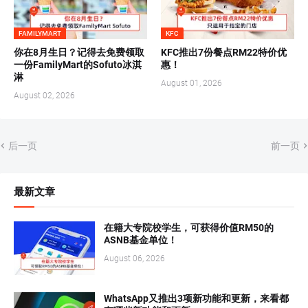
FAMILYMART
KFC
你在8月生日？记得去免费领取
KFC推出7份餐点RM22特价优
一份FamilyMart的Sofuto冰淇
惠！
淋
August 01, 2026
August 02, 2026
后一页
前一页
最新文章
在籍大专院校学生，可获得价值RM50的
ASNB基金单位！
August 06, 2026
WhatsApp又推出3项新功能和更新，来看都