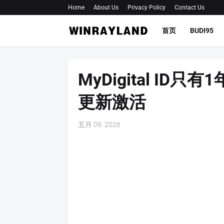
Home
About Us
Privacy Policy
Contact Us
首页
BUDI95
MyDigital I
更新激活
五月 09, 2026