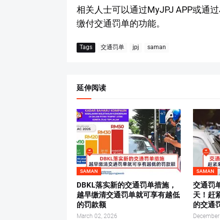
相关人士可以通过MyJPJ APP或通过
缴付交通罚单的功能。
Tags
交通罚单
jpj
saman
延伸阅读
SAMAN
SAMAN
DBKL落实新的交通罚单措施，
交通罚
越早缴清交通罚单就可享有越低
天！赶
的罚款额
的交通
March 02, 2026
December