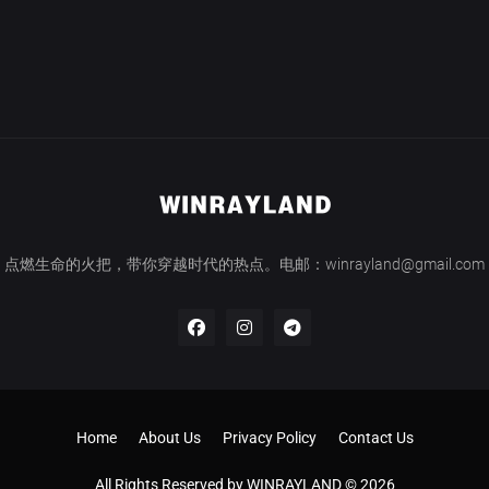
点燃生命的火把，带你穿越时代的热点。电邮：winrayland@gmail.com
Home
About Us
Privacy Policy
Contact Us
All Rights Reserved by WINRAYLAND © 2026