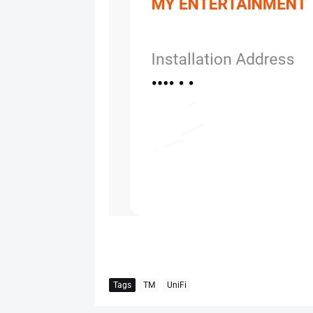
Tags
TM
UniFi