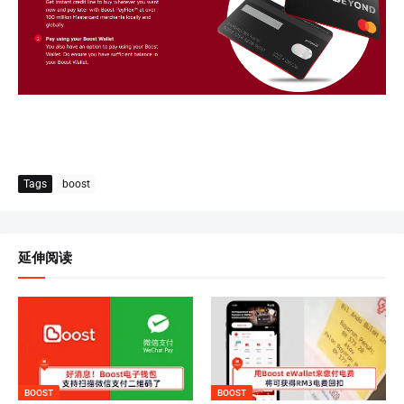
Tags
boost
延伸阅读
BOOST
BOOST