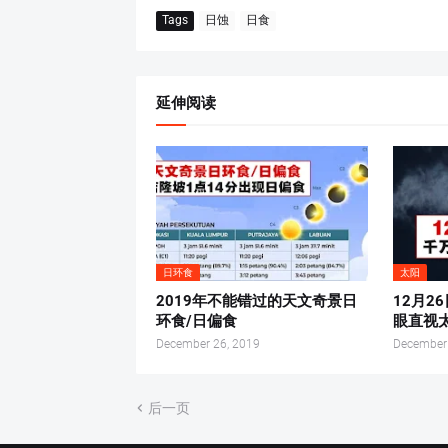
Tags
日蚀
日食
延伸阅读
日环食
太阳
2019年不能错过的天文奇景日
12月2
环食/日偏食
眼直视
December 26, 2019
December
后一页