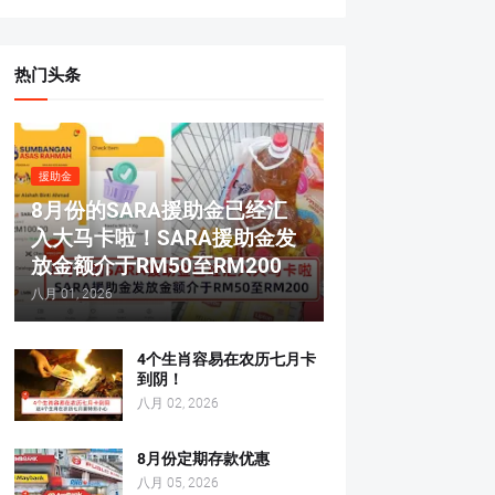
热门头条
援助金
8月份的SARA援助金已经汇
入大马卡啦！SARA援助金发
放金额介于RM50至RM200
八月 01, 2026
4个生肖容易在农历七月卡
到阴！
八月 02, 2026
8月份定期存款优惠
八月 05, 2026