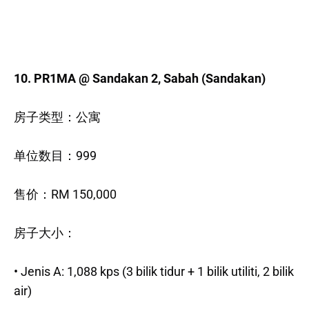
10. PR1MA @ Sandakan 2, Sabah (Sandakan)
房子类型：公寓
单位数目：999
售价：RM 150,000
房子大小：
• Jenis A: 1,088 kps (3 bilik tidur + 1 bilik utiliti, 2 bilik
air)