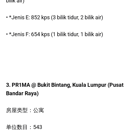
bilik air)
• *Jenis E: 852 kps (3 bilik tidur, 2 bilik air)
• *Jenis F: 654 kps (1 bilik tidur, 1 bilik air)
3. PR1MA @ Bukit Bintang, Kuala Lumpur (Pusat
Bandar Raya)
房屋类型：公寓
单位数目：543