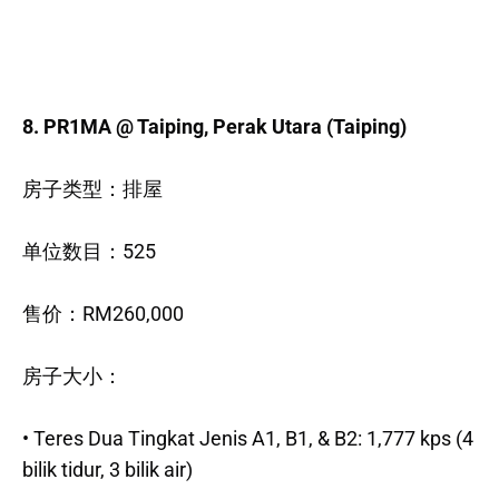
8. PR1MA @ Taiping, Perak Utara (Taiping)
房子类型：排屋
单位数目：525
售价：RM260,000
房子大小：
• Teres Dua Tingkat Jenis A1, B1, & B2: 1,777 kps (4
bilik tidur, 3 bilik air)