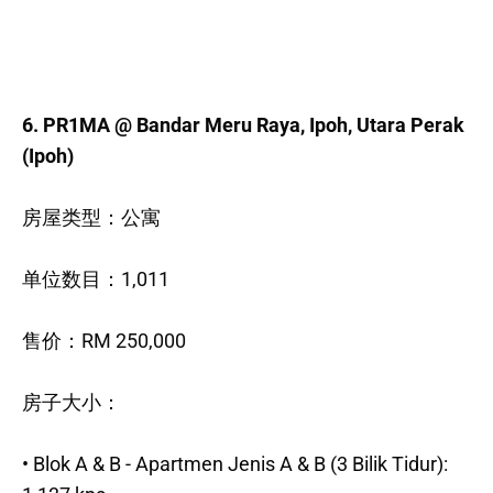
6. PR1MA @ Bandar Meru Raya, Ipoh, Utara Perak
(Ipoh)
房屋类型：公寓
单位数目：1,011
售价：RM 250,000
房子大小：
• Blok A & B - Apartmen Jenis A & B (3 Bilik Tidur):