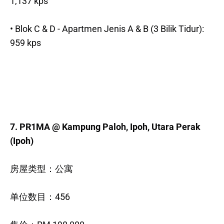
1,137 kps
• Blok C & D - Apartmen Jenis A & B (3 Bilik Tidur):
959 kps
7. PR1MA @ Kampung Paloh, Ipoh, Utara Perak
(Ipoh)
房屋类型：公寓
单位数目：456