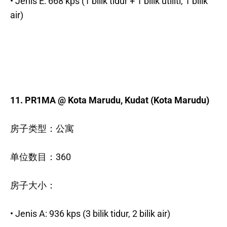
• Jenis E: 668 kps (1 bilik tidur + 1 bilik utiliti, 1 bilik
air)
11. PR1MA @ Kota Marudu, Kudat (Kota Marudu)
房子类型：公寓
单位数目：360
房子大小：
• Jenis A: 936 kps (3 bilik tidur, 2 bilik air)