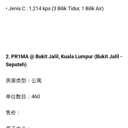
• Jenis C : 1,214 kps (3 Bilik Tidur, 1 Bilik Air)
2. PR1MA @ Bukit Jalil, Kuala Lumpur (Bukit Jalil -
Seputeh)
房屋类型：公寓
单位数目：460
售价：