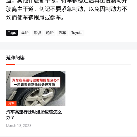
盘，其他什麽都不做，待车辆稳定后再缓慢制动并
驶离主干道。切记不要紧急制动，以免因制动力不
均而使车辆甩尾或翻车。
Tags
爆胎
常识
轮胎
汽车
Toyota
延伸阅读
汽车
汽车高速行驶时爆胎应该怎么
办？
March 18, 2023