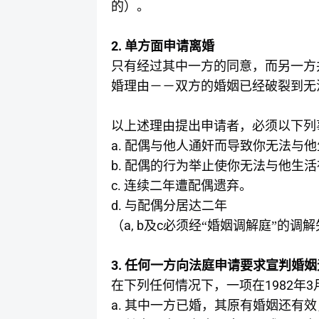
的）。
2.
单方面申请离婚
只有经过其中一方的同意，而另一方
婚理由－－双方的婚姻已经破裂到无
以上述理由提出申请者，必须以下列
a.
配偶与他人通奸而导致你无法与他
b.
配偶的行为举止使你无法与他生活
c.
连续二年遭配偶遗弃。
d.
与配偶分居达二年
a, b
c
（
及
必须经“婚姻调解庭”的调
3.
任何一方向法庭申请要求宣判婚姻
1982
3
在下列任何情况下，一项在
年
a.
其中一方已婚，其原有婚姻还有效