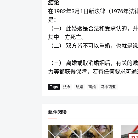
结论
1982
3
1
1976
在
年
月
日新法律（
年法
是：
（一）
此婚姻是合法和受承认的，并
其中一方死亡。
（二）
双方皆不可以重婚，也就是说
（三）
离婚或取消婚姻后，有关的赡
力等都获得保障，若有任何要求可通
Tags
法令
结婚
离婚
马来西亚
延伸阅读