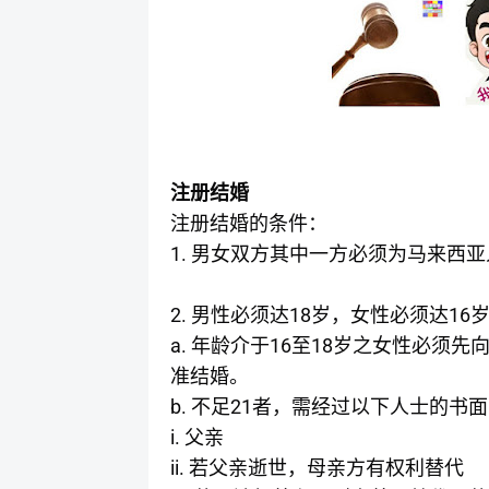
注册结婚
注册结婚的条件：
1.
男女双方其中一方必须为马来西亚
2.
18
16
男性必须达
岁，女性必须达
a.
16
18
年龄介于
至
岁之女性必须先
准结婚。
b.
21
不足
者，需经过以下人士的书面
i.
父亲
ii.
若父亲逝世，母亲方有权利替代