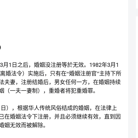
）
3
1
1982
3
1
月
日之后，婚姻没注册等於无效。
年
月
离婚法令）实施后，只有在“婚姻注册官”主持下所
法夫妻，注册结婚后，男女任何一方，在婚姻持续
姻（一夫一妻制），重婚者将犯重婚罪。
1
日），根据华人传统风俗结成的婚姻，在法律上
已在婚姻法令下注册，并且必须继续有效，直到因
婚姻无效而被解除。