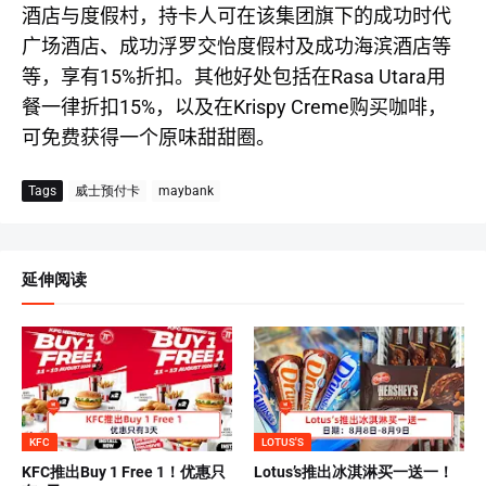
酒店与度假村，持卡人可在该集团旗下的成功时代
广场酒店、成功浮罗交怡度假村及成功海滨酒店等
15%
Rasa Utara
等，享有
折扣。其他好处包括在
用
15%
Krispy Creme
餐一律折扣
，以及在
购买咖啡，
可免费获得一个原味甜甜圈。
Tags
威士预付卡
maybank
延伸阅读
KFC
LOTUS'S
KFC推出Buy 1 Free 1！优惠只
Lotus’s推出冰淇淋买一送一！