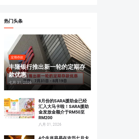
热门头条
定期存款
丰隆银行推出新一轮的定期存
款优惠
七月 31, 2026
8月份的SARA援助金已经
汇入大马卡啦！SARA援助
金发放金额介于RM50至
RM200
八月 01, 2026
4个生肖容易在农历七月卡