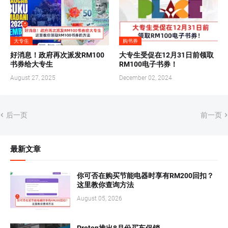
大专生
购书券
好消息！政府再次派发RM100
大专生受促在12月31日前领取
书券给大专生
RM100电子书券！
August 27, 2025
December 02, 2024
后一页
前一页
最新文章
你可否在购买节能电器时享有RM200回扣？
这里教你查询方法
August 05, 2026
Proton推出8月份买车促销