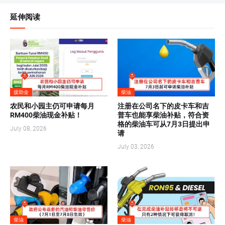
延伸阅读
援助金
柴油
农民和小园主仍可申请每月
注册在公司名下的皮卡车和吉
RM400柴油现金补贴！
普车也能享柴油补贴，符合资
格的柴油车可从7月3日提出申
July 08, 2026
请
July 03, 2026
柴油
柴油