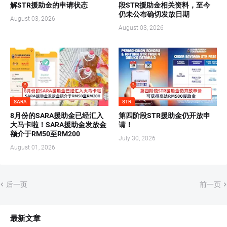
解STR援助金的申请状态
段STR援助金相关资料，至今
仍未公布确切发放日期
August 03, 2026
August 03, 2026
SARA
STR
8月份的SARA援助金已经汇入
第四阶段STR援助金仍开放申
大马卡啦！SARA援助金发放金
请！
额介于RM50至RM200
July 30, 2026
August 01, 2026
后一页
前一页
最新文章