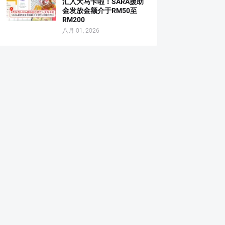
汇入大马卡啦！SARA援助
金发放金额介于RM50至
RM200
八月 01, 2026