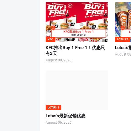
KFC
LOTUS'S
KFC推出Buy 1 Free 1！优惠只
Lotu
有3天
August 08
August 08, 2026
LOTUS'S
Lotus's最新促销优惠
August 06, 2026