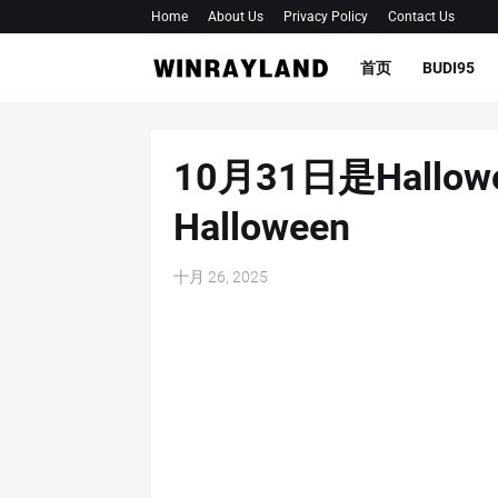
Home
About Us
Privacy Policy
Contact Us
首页
BUDI95
10月31日是Hall
Halloween
十月 26, 2025