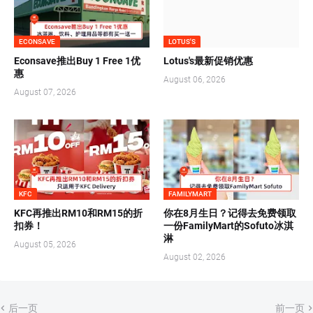
ECONSAVE
LOTUS'S
Econsave推出Buy 1 Free 1优
Lotus's最新促销优惠
惠
August 06, 2026
August 07, 2026
KFC
FAMILYMART
KFC再推出RM10和RM15的折
你在8月生日？记得去免费领取
扣券！
一份FamilyMart的Sofuto冰淇
淋
August 05, 2026
August 02, 2026
后一页
前一页