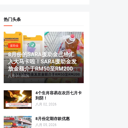
热门头条
援助金
8月份的SARA援助金已经汇
入大马卡啦！SARA援助金发
放金额介于RM50至RM200
八月 01, 2026
4个生肖容易在农历七月卡
到阴！
八月 02, 2026
8月份定期存款优惠
八月 05, 2026