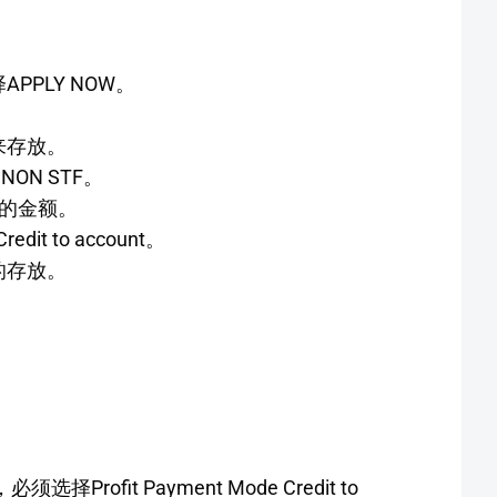
择APPLY NOW。
来存放。
 NON STF。
的金额。
edit to account。
的存放。
rofit Payment Mode Credit to