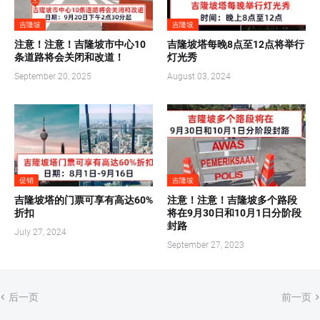
吉隆坡
吉隆坡
注意！注意！吉隆坡市中心10
吉隆坡塔每晚8点至12点将举行
条道路将会关闭和改道！
灯光秀
September 20, 2025
August 03, 2024
促销
吉隆坡
吉隆坡塔的门票可享有高达60%
注意！注意！吉隆坡多个路段
折扣
将在9月30日和10月1日分阶段
封路
July 27, 2024
September 27, 2023
后一页
前一页