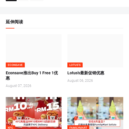
延伸阅读
ECONSAVE
LOTUS'S
Econsave推出Buy 1 Free 1优
Lotus's最新促销优惠
惠
August 06, 2026
August 07, 2026
KFC
FAMILYMART