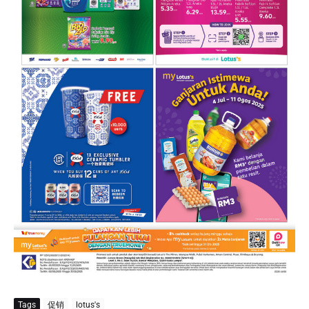
Tags
促销
lotus's