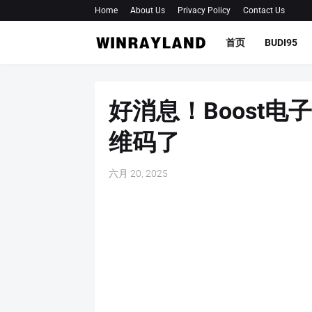
Home
About Us
Privacy Policy
Contact Us
首页
BUDI95
好消息！Boost
维码了
六月 20, 2025