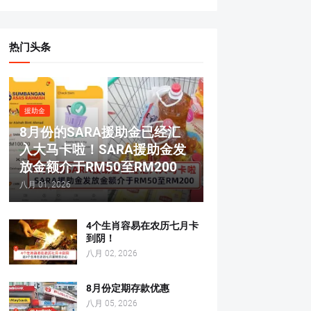
热门头条
援助金
8月份的SARA援助金已经汇
入大马卡啦！SARA援助金发
放金额介于RM50至RM200
八月 01, 2026
4个生肖容易在农历七月卡
到阴！
八月 02, 2026
8月份定期存款优惠
八月 05, 2026