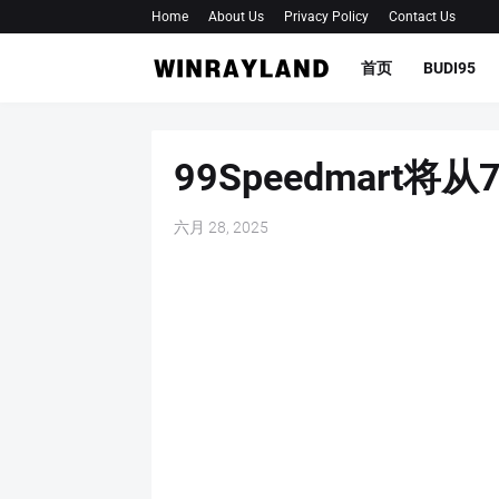
Home
About Us
Privacy Policy
Contact Us
首页
BUDI95
99Speedmar
六月 28, 2025