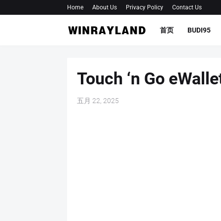
Home
About Us
Privacy Policy
Contact Us
首页
BUDI95
Touch ‘n Go eW
五月 22, 2025