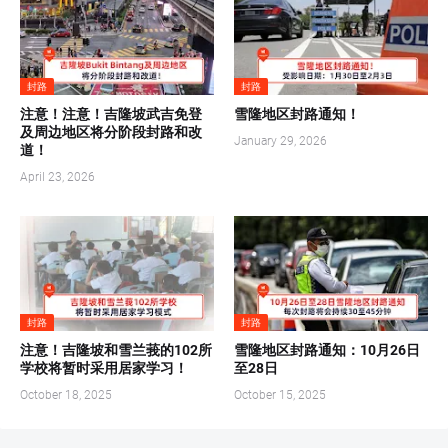
封路
封路
注意！注意！吉隆坡武吉免登
雪隆地区封路通知！
及周边地区将分阶段封路和改
January 29, 2026
道！
April 23, 2026
封路
封路
注意！吉隆坡和雪兰莪的102所
雪隆地区封路通知：10月26日
学校将暂时采用居家学习！
至28日
October 18, 2025
October 15, 2025