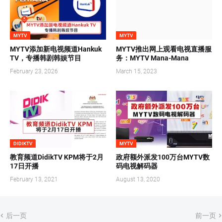
MYTV
MYTV
MYTV添加新电视频道Hankuk
MYTV推出网上观看电视直播服
TV，专播韩剧韩娱节目
务：MYTV Mana-Mana
February 23, 2026
March 15, 2023
DIDIKTV
MYTV
教育频道DidikTV KPM将于2月
政府额外派发100万台MYTV数
17日开播
码电视解码器
February 13, 2021
August 13, 2020
后一页
前一页