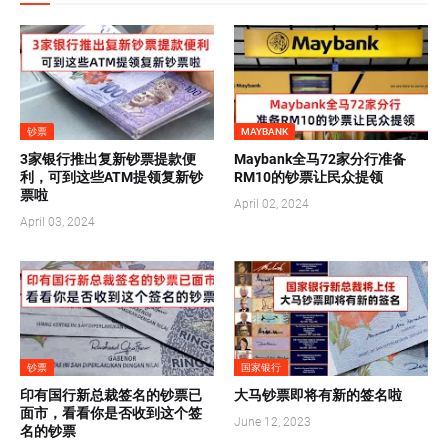
钞票
MAYBANK
3家银行推出复新钞票提款便
Maybank全马72家分行准备
利，可到这些ATM提领复新钞
RM10的钞票让民众提领
票啦
April 02, 2024
April 03, 2024
钞票
国家银行
印有国行新总裁签名的钞票已
大马钞票即将有新的签名啦
面市，看看你是否收到这个签
June 12, 2023
名的钞票