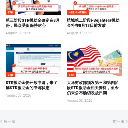
STR
I-SEJAHTERA
第三阶段STR援助金确定在8月
槟城第二阶段i-Sejahtera援助
份，民众受促保持耐心
金将在8月13日前发放
August 09, 2026
August 07, 2026
STR
STR
STR援助金仍开放申请，来了
大马财政部频发第三和第四阶
解STR援助金的申请状态
段STR援助金相关资料，至今
仍未公布确切发放日期
August 03, 2026
August 03, 2026
后一页
前一页