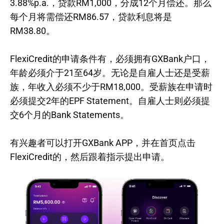
3.88%p.a.，贷款RM1,000，分成12个月偿还。那么
每个月将需偿还RM86.57，贷款利息将是
RM38.80。
FlexiCredit的申请条件有，必须拥有GXBank户口，
年龄必须介于21至64岁。无论是自雇人士还是受薪
族，年收入必须不少于RM18,000。受薪族在申请时
必须提交2年的EPF Statement。自雇人士则必须提
交6个月的Bank Statements。
有兴趣者可以打开GXBank APP，并在首页点击
FlexiCredit的，然后跟着指示提出申请。