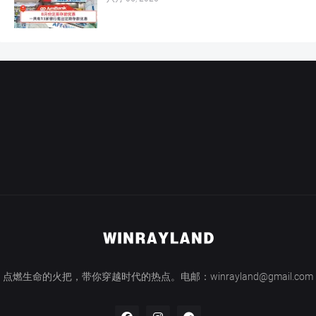
点燃生命的火把，带你穿越时代的热点。电邮：winrayland@gmail.com