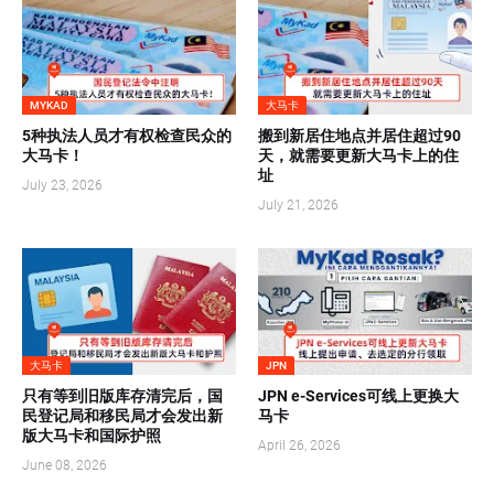
MYKAD
大马卡
5种执法人员才有权检查民众的
搬到新居住地点并居住超过90
大马卡！
天，就需要更新大马卡上的住
址
July 23, 2026
July 21, 2026
大马卡
JPN
只有等到旧版库存清完后，国
JPN e-Services可线上更换大
民登记局和移民局才会发出新
马卡
版大马卡和国际护照
April 26, 2026
June 08, 2026