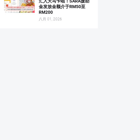
汇入大马卡啦！SARA援助
金发放金额介于RM50至
RM200
八月 01, 2026