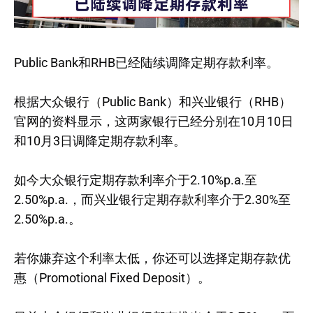
Public Bank和RHB已经陆续调降定期存款利率。
根据大众银行（Public Bank）和兴业银行（RHB）
官网的资料显示，这两家银行已经分别在10月10日
和10月3日调降定期存款利率。
如今大众银行定期存款利率介于2.10%p.a.至
2.50%p.a.，而兴业银行定期存款利率介于2.30%至
2.50%p.a.。
若你嫌弃这个利率太低，你还可以选择定期存款优
惠（Promotional Fixed Deposit）。