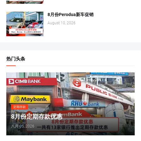
8月份Perodua新车促销
August 10, 2026
热门头条
定期存款
8月份定期存款优惠
八月 05, 2026