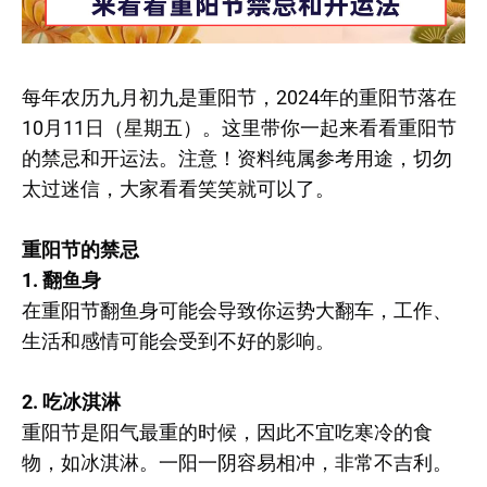
每年农历九月初九是重阳节，2024年的重阳节落在
10月11日（星期五）。这里带你一起来看看重阳节
的禁忌和开运法。注意！资料纯属参考用途，切勿
太过迷信，大家看看笑笑就可以了。
重阳节的禁忌
1. 翻鱼身
在重阳节翻鱼身可能会导致你运势大翻车，工作、
生活和感情可能会受到不好的影响。
2. 吃冰淇淋
重阳节是阳气最重的时候，因此不宜吃寒冷的食
物，如冰淇淋。一阳一阴容易相冲，非常不吉利。