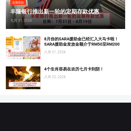
定期存款
丰隆银行推出新一轮的定期存款优惠
七月 31, 2026
8月份的SARA援助金已经汇入大马卡啦！
SARA援助金发放金额介于RM50至RM200
八月 01, 2026
4个生肖容易在农历七月卡到阴！
八月 02, 2026