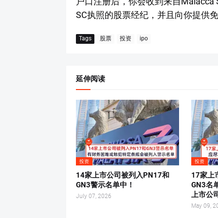
户口注册后，你会收到来自Malacca Sec
SC执照的股票经纪，并且向你提供
Tags
股票
投资
ipo
延伸阅读
投资
投资
14家上市公司被列入PN17和
17家上
GN3警示名单中！
GN3
上市公
July 07, 2026
May 09, 2