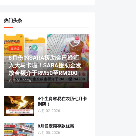
热门头条
援助金
8月份的SARA援助金已经汇
入大马卡啦！SARA援助金发
放金额介于RM50至RM200
八月 01, 2026
4个生肖容易在农历七月卡
到阴！
八月 02, 2026
8月份定期存款优惠
八月 05, 2026