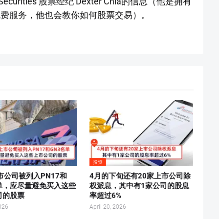
urities 股票经纪 Dexter Chia的信息（他是拥有
免费服务，他也会教你如何股票交易）。
投资
市公司被列入PN17和
4月的下旬还有20家上市公司除
名单，应尽量避免买入这些
权派息，其中有1家公司的股息
司的股票
率超过6%
026
April 20, 2026