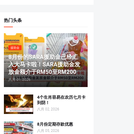
热门头条
援助金
8月份的SARA援助金已经汇
入大马卡啦！SARA援助金发
放金额介于RM50至RM200
八月 01, 2026
4个生肖容易在农历七月卡
到阴！
八月 02, 2026
8月份定期存款优惠
八月 05, 2026