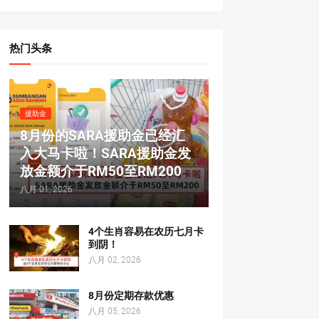
热门头条
援助金
8月份的SARA援助金已经汇
入大马卡啦！SARA援助金发
放金额介于RM50至RM200
八月 01, 2026
4个生肖容易在农历七月卡
到阴！
八月 02, 2026
8月份定期存款优惠
八月 05, 2026