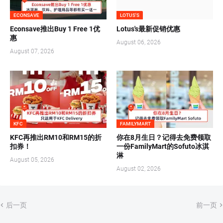
ECONSAVE
LOTUS'S
Econsave推出Buy 1 Free 1优
Lotus's最新促销优惠
惠
August 06, 2026
August 07, 2026
KFC
FAMILYMART
KFC再推出RM10和RM15的折
你在8月生日？记得去免费领取
扣券！
一份FamilyMart的Sofuto冰淇
淋
August 05, 2026
August 02, 2026
后一页
前一页