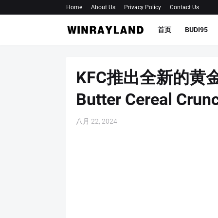
Home
About Us
Privacy Policy
Contact Us
首页
BUDI95
KFC推出全新的黄金
Butter Cereal Cr
八月 22, 2024