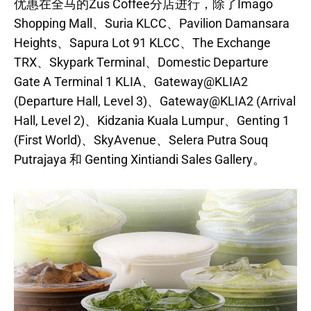
优惠在全马的Zus Coffee分店进行，除了Imago
Shopping Mall、Suria KLCC、Pavilion Damansara
Heights、Sapura Lot 91 KLCC、The Exchange
TRX、Skypark Terminal、Domestic Departure
Gate A Terminal 1 KLIA、Gateway@KLIA2
(Departure Hall, Level 3)、Gateway@KLIA2 (Arrival
Hall, Level 2)、Kidzania Kuala Lumpur、Genting 1
(First World)、SkyAvenue、Selera Putra Souq
Putrajaya 和 Genting Xintiandi Sales Gallery。