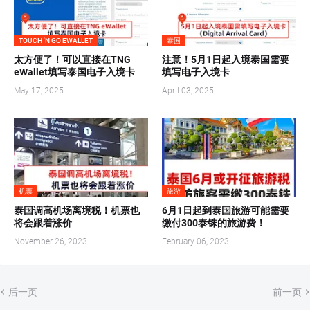
TOUCH 'N GO EWALLET
泰国
太方便了！可以直接在TNG
注意！5月1日起入境泰国需要
eWallet填写泰国电子入境卡
填写电子入境卡
May 17, 2025
April 03, 2025
机票
旅游
泰国调高机场离境税！机票也
6月1日起到泰国旅游可能需要
将会跟着涨价
缴付300泰铢的旅游费！
November 26, 2023
February 06, 2023
后一页
前一页