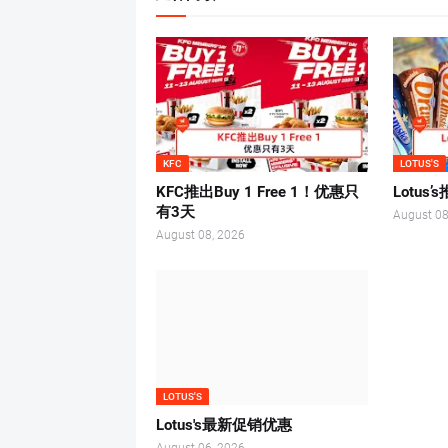
KFC
LOTUS'S
KFC推出Buy 1 Free 1！优惠只
Lotu
有3天
August 08
August 08, 2026
LOTUS'S
Lotus's最新促销优惠
August 06, 2026