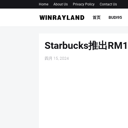
Home
About Us
Privacy Policy
Contact Us
首页
BUDI95
Starbucks推出R
四月 15, 2024