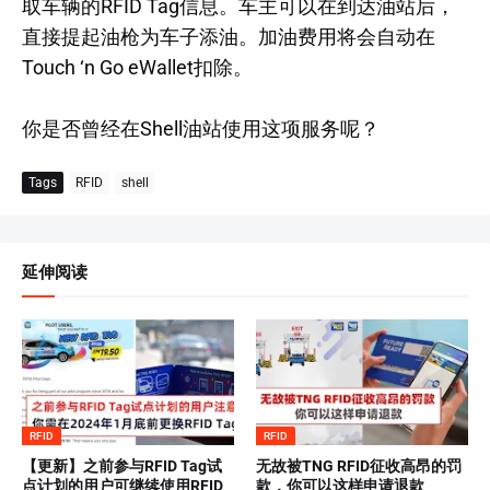
取车辆的RFID Tag信息。车主可以在到达油站后，
直接提起油枪为车子添油。加油费用将会自动在
Touch ‘n Go eWallet扣除。
你是否曾经在Shell油站使用这项服务呢？
Tags
RFID
shell
延伸阅读
RFID
RFID
【更新】之前参与RFID Tag试
无故被TNG RFID征收高昂的罚
点计划的用户可继续使用RFID
款，你可以这样申请退款