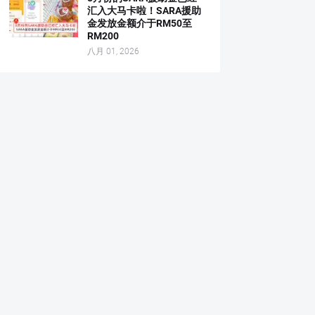
汇入大马卡啦！SARA援助
金发放金额介于RM50至
RM200
八月 01, 2026