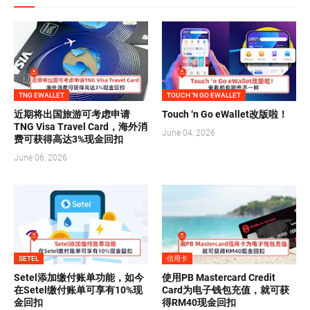
TNG EWALLET
TOUCH 'N GO EWALLET
近期将出国旅游可考虑申请
Touch ‘n Go eWallet改版啦！
TNG Visa Travel Card，海外消
June 04, 2026
费可获得高达3%现金回扣
June 06, 2026
SETEL
信用卡
Setel添加缴付账单功能，如今
使用PB Mastercard Credit
在Setel缴付账单可享有10%现
Card为电子钱包充值，就可获
金回扣
得RM40现金回扣