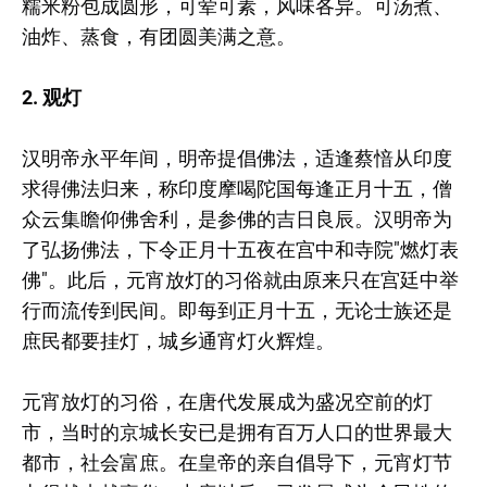
糯米粉包成圆形，可荤可素，风味各异。可汤煮、
油炸、蒸食，有团圆美满之意。
2. 观灯
汉明帝永平年间，明帝提倡佛法，适逢蔡愔从印度
求得佛法归来，称印度摩喝陀国每逢正月十五，僧
众云集瞻仰佛舍利，是参佛的吉日良辰。汉明帝为
了弘扬佛法，下令正月十五夜在宫中和寺院"燃灯表
佛"。此后，元宵放灯的习俗就由原来只在宫廷中举
行而流传到民间。即每到正月十五，无论士族还是
庶民都要挂灯，城乡通宵灯火辉煌。
元宵放灯的习俗，在唐代发展成为盛况空前的灯
市，当时的京城长安已是拥有百万人口的世界最大
都市，社会富庶。在皇帝的亲自倡导下，元宵灯节