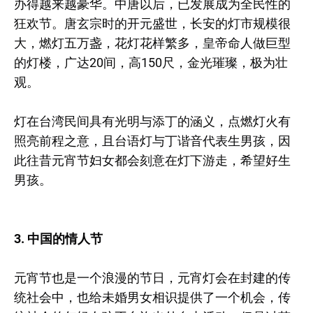
办得越来越豪华。中唐以后，已发展成为全民性的
狂欢节。唐玄宗时的开元盛世，长安的灯市规模很
大，燃灯五万盏，花灯花样繁多，皇帝命人做巨型
的灯楼，广达20间，高150尺，金光璀璨，极为壮
观。
灯在台湾民间具有光明与添丁的涵义，点燃灯火有
照亮前程之意，且台语灯与丁谐音代表生男孩，因
此往昔元宵节妇女都会刻意在灯下游走，希望好生
男孩。
3. 中国的情人节
元宵节也是一个浪漫的节日，元宵灯会在封建的传
统社会中，也给未婚男女相识提供了一个机会，传