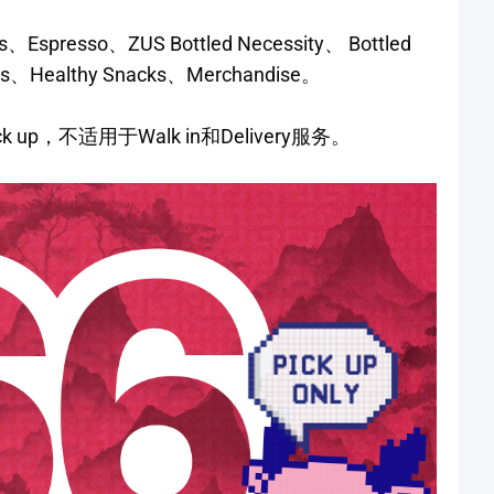
sso、ZUS Bottled Necessity、 Bottled
ls、Healthy Snacks、Merchandise。
up，不适用于Walk in和Delivery服务。