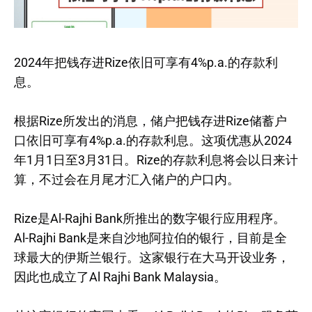
2024年把钱存进Rize依旧可享有4%p.a.的存款利
息。
根据Rize所发出的消息，储户把钱存进Rize储蓄户
口依旧可享有4%p.a.的存款利息。这项优惠从2024
年1月1日至3月31日。Rize的存款利息将会以日来计
算，不过会在月尾才汇入储户的户口内。
Rize是Al-Rajhi Bank所推出的数字银行应用程序。
Al-Rajhi Bank是来自沙地阿拉伯的银行，目前是全
球最大的伊斯兰银行。这家银行在大马开设业务，
因此也成立了Al Rajhi Bank Malaysia。