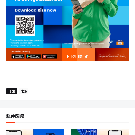
Tags
rize
延伸阅读