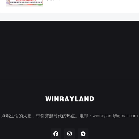
点燃生命的火把，带你穿越时代的热点。电邮：winrayland@gmail.com