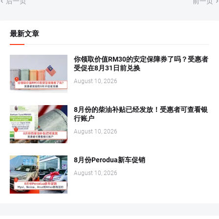
后一页
前一页
最新文章
你领取价值RM30的安定保障券了吗？受惠者
受促在8月31日前兑换
August 10, 2026
8月份的柴油补贴已经发放！受惠者可查看银
行账户
August 10, 2026
8月份Perodua新车促销
August 10, 2026