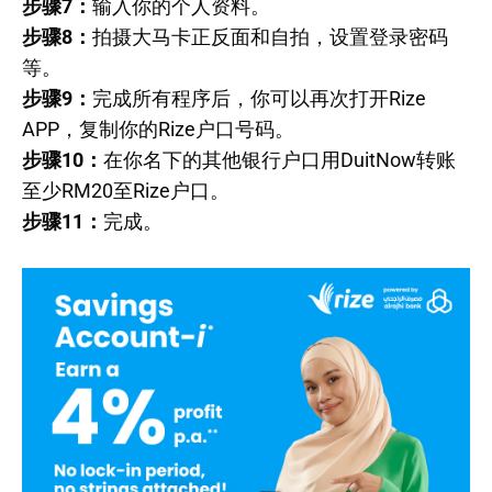
步骤7：
输入你的个人资料。
步骤8：
拍摄大马卡正反面和自拍，设置登录密码
等。
步骤9：
完成所有程序后，你可以再次打开Rize
APP，复制你的Rize户口号码。
步骤10：
在你名下的其他银行户口用DuitNow转账
至少RM20至Rize户口。
步骤11：
完成。