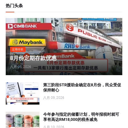
热门头条
定期存款
8月份定期存款优惠
八月 05, 2026
第三阶段STR援助金确定在8月份，民众受促
保持耐心
八月 09, 2026
今年参与指定的储蓄计划，明年报税时就可
享有高达RM18,000的税务减免
八月 10, 2026