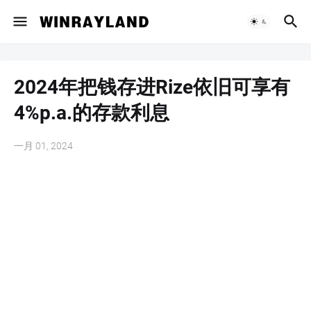
2024年把钱存进Rize依旧可享有
4%p.a.的存款利息
一月 01, 2024