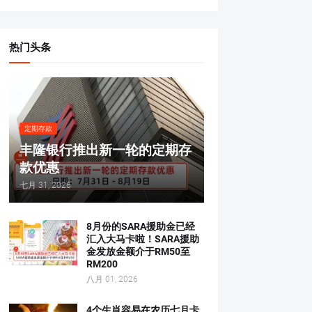
热门头条
定期存款
丰隆银行推出新一轮的定期存
款优惠
七月 31, 2026
8月份的SARA援助金已经
汇入大马卡啦！SARA援助
金发放金额介于RM50至
RM200
八月 01, 2026
4个生肖容易在农历七月卡