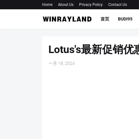
Home
About Us
Privacy Policy
Contact Us
首页
BUDI95
Lotus's最新促销优
一月 18, 2024